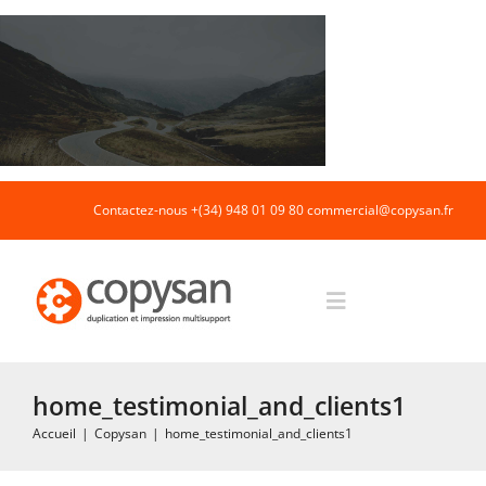
Passer
au
contenu
Contactez-nous +(34) 948 01 09 80
commercial@copysan.fr
Toggle
Navigation
Accueil
home_testimonial_and_clients1
Accueil
|
Copysan
|
home_testimonial_and_clients1
Impression rapide et duplication