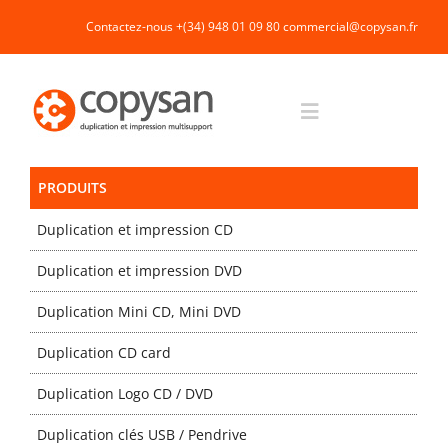
Passer
Contactez-nous +(34) 948 01 09 80
commercial@copysan.fr
au
contenu
Toggle
Navigation
PRODUITS
Accueil
Duplication et impression CD
Impression rapide et duplication
Duplication et impression DVD
Duplication Mini CD, Mini DVD
Fabrication industrielle
Duplication CD card
Packaging
Duplication Logo CD / DVD
Duplication clés USB / Pendrive