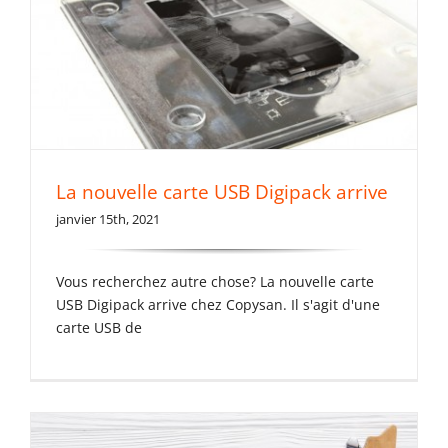
La nouvelle carte USB Digipack arrive
janvier 15th, 2021
Vinyle CD rétro mais
Vous recherchez autre chose? La nouvelle carte
contemporain
USB Digipack arrive chez Copysan. Il s'agit d'une
carte USB de
Non classé