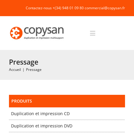
Passer
Contactez-nous +(34) 948 01 09 80
commercial@copysan.fr
au
contenu
Toggle
Navigation
Accueil
Pressage
Accueil
|
Pressage
Impression rapide et duplication
Fabrication industrielle
PRODUITS
Duplication et impression CD
Packaging
Duplication et impression DVD