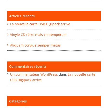
Articles récents
La nouvelle carte USB Digipack arrive
Vinyle CD rétro mais contemporain
Aliquam congue semper metus
Commentaires récents
Un commentateur WordPress
dans
La nouvelle carte
USB Digipack arrive
Catégories