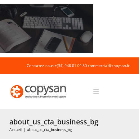
Passer
au
contenu
Contactez-nous +(34) 948 01 09 80
commercial@copysan.fr
Toggle
Navigation
Accueil
about_us_cta_business_bg
Accueil
|
about_us_cta_business_bg
Impression rapide et duplication