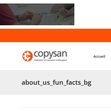
Passer
au
contenu
Accueil
about_us_fun_facts_bg