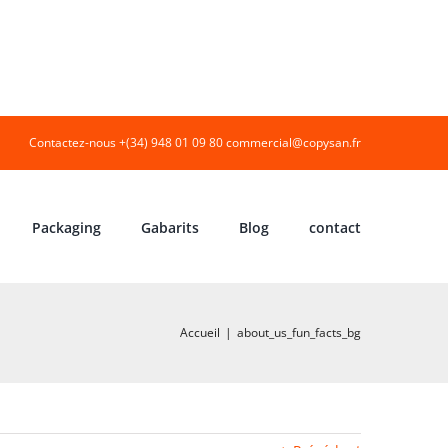
Contactez-nous +(34) 948 01 09 80
commercial@copysan.fr
Packaging
Gabarits
Blog
contact
Accueil
|
about_us_fun_facts_bg