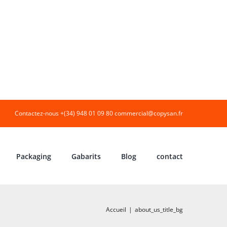
Contactez-nous +(34) 948 01 09 80
commercial@copysan.fr
Packaging
Gabarits
Blog
contact
Accueil
|
about_us_title_bg