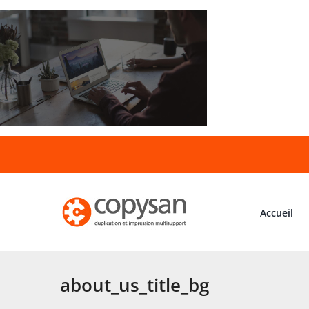
Passer
au
contenu
Accueil
about_us_title_bg