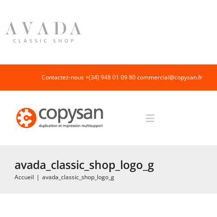
Passer
au
contenu
Contactez-nous +(34) 948 01 09 80
commercial@copysan.fr
Toggle
Navigation
Accueil
avada_classic_shop_logo_g
Accueil
|
avada_classic_shop_logo_g
Impression rapide et duplication