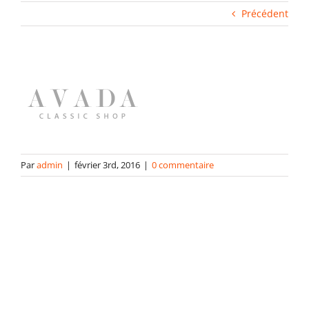
Fabrication industrielle
Précédent
Packaging
Gabarits
Blog
Par
admin
|
février 3rd, 2016
|
0 commentaire
contact