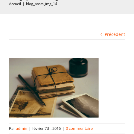
Accueil
|
blog_posts_img_14
Impression rapide et duplication
Fabrication industrielle
Précédent
Packaging
Gabarits
Blog
contact
Par
admin
|
février 7th, 2016
|
0 commentaire