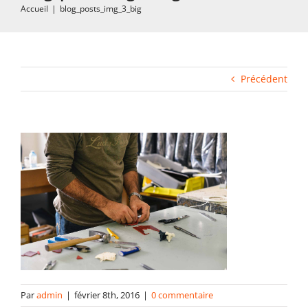
Accueil
|
blog_posts_img_3_big
Impression rapide et duplication
Fabrication industrielle
Précédent
Packaging
Gabarits
Blog
contact
Par
admin
|
février 8th, 2016
|
0 commentaire