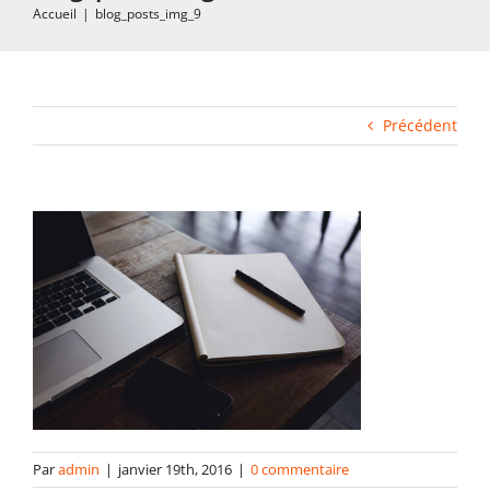
Accueil
|
blog_posts_img_9
Impression rapide et duplication
Fabrication industrielle
Précédent
Packaging
Gabarits
Blog
contact
Par
admin
|
janvier 19th, 2016
|
0 commentaire