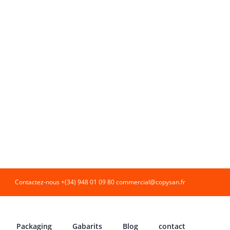
Contactez-nous +(34) 948 01 09 80
commercial@copysan.fr
Packaging
Gabarits
Blog
contact