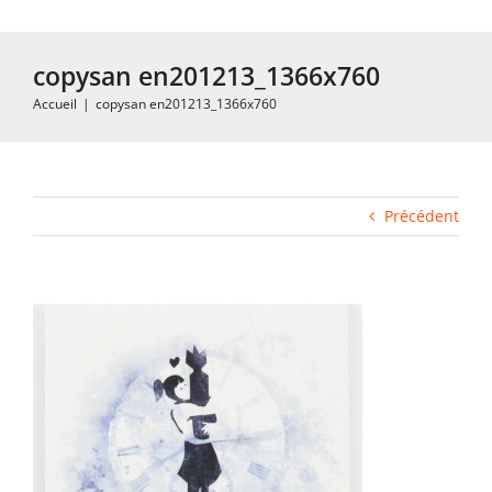
Navigation
Accueil
copysan en201213_1366x760
Accueil
|
copysan en201213_1366x760
Impression rapide et duplication
Fabrication industrielle
Précédent
Packaging
Gabarits
Blog