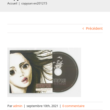
Accueil
|
copysan en201215
Impression rapide et duplication
Fabrication industrielle
Précédent
Packaging
Gabarits
Blog
contact
Par
admin
|
septembre 10th, 2021
|
0 commentaire