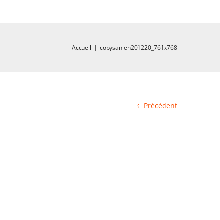
Accueil
|
copysan en201220_761x768
Précédent