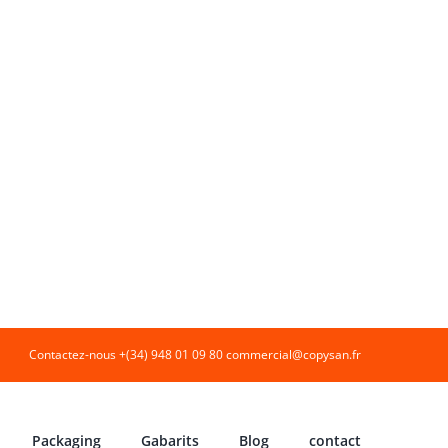
Contactez-nous +(34) 948 01 09 80
commercial@copysan.fr
Packaging
Gabarits
Blog
contact