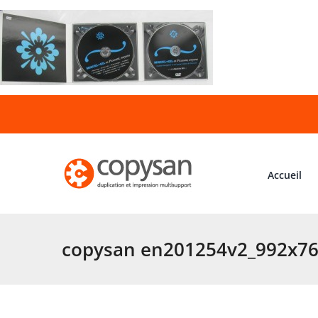
Passer
au
contenu
Accueil
copysan en201254v2_992x7