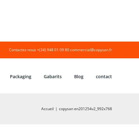
Contactez-nous +(34) 948 01 09 80
commercial@copysan.fr
Packaging
Gabarits
Blog
contact
Accueil
|
copysan en201254v2_992x768