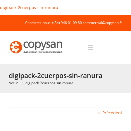
Passer
digipack-2cuerpos-sin-ranura
au
contenu
Contactez-nous +(34) 948 01 09 80
commercial@copysan.fr
Toggle
Navigation
Accueil
digipack-2cuerpos-sin-ranura
Accueil
|
digipack-2cuerpos-sin-ranura
Impression rapide et duplication
Fabrication industrielle
Précédent
Packaging