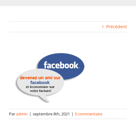
Impression rapide et duplication
Fabrication industrielle
Précédent
Packaging
Gabarits
Blog
contact
Par
admin
|
septembre 8th, 2021
|
0 commentaire