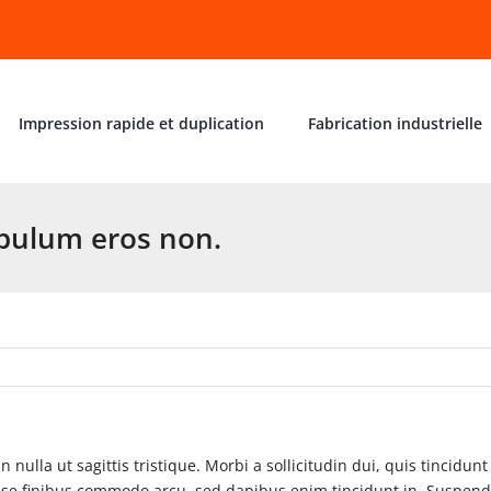
Impression rapide et duplication
Fabrication industrielle
ibulum eros non.
n nulla ut sagittis tristique. Morbi a sollicitudin dui, quis tincidu
se finibus commodo arcu, sed dapibus enim tincidunt in. Suspendi