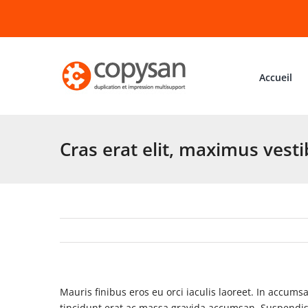
Passer
au
contenu
Accueil
Cras erat elit, maximus vest
Mauris finibus eros eu orci iaculis laoreet. In accumsa
tincidunt erat ac massa gravida accumsan. Suspendis