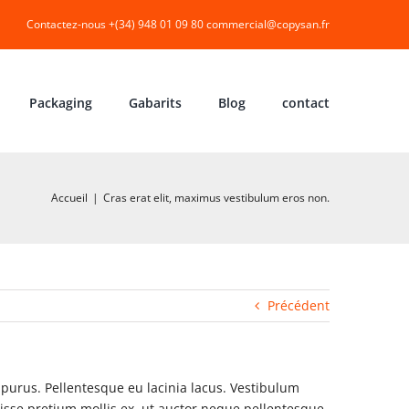
Contactez-nous +(34) 948 01 09 80
commercial@copysan.fr
Packaging
Gabarits
Blog
contact
Accueil
|
Cras erat elit, maximus vestibulum eros non.
Précédent
nt purus. Pellentesque eu lacinia lacus. Vestibulum
sse pretium mollis ex, ut auctor neque pellentesque