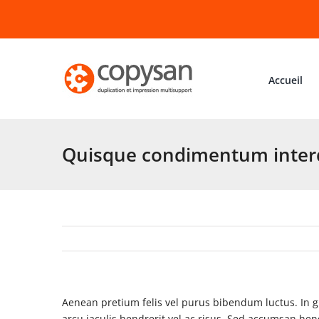
Passer
au
contenu
Accueil
Quisque condimentum inter
Aenean pretium felis vel purus bibendum luctus. In gra
arcu iaculis hendrerit vel ac risus. Sed accumsan hend