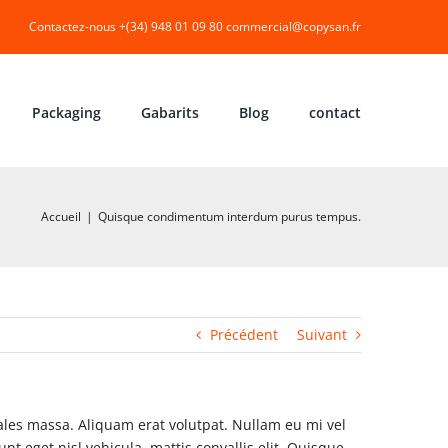
Contactez-nous +(34) 948 01 09 80
commercial@copysan.fr
Packaging
Gabarits
Blog
contact
Accueil
|
Quisque condimentum interdum purus tempus.
Précédent
Suivant
dales massa. Aliquam erat volutpat. Nullam eu mi vel
t eget nisl vehicula, mattis convallis elit. Quisque