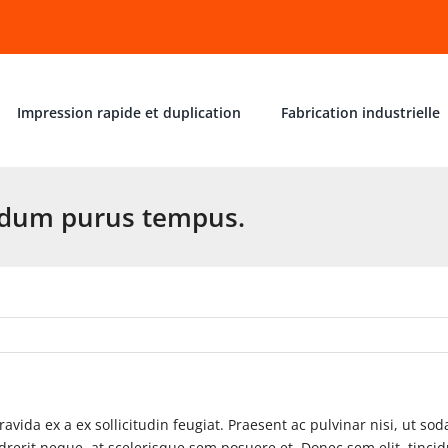
Impression rapide et duplication
Fabrication industrielle
dum purus tempus.
vida ex a ex sollicitudin feugiat. Praesent ac pulvinar nisi, ut so
rerit neque, at scelerisque sem posuere et. Donec sem elit, tincidun