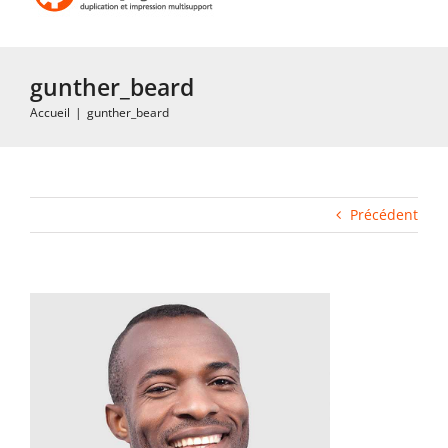
Toggle
Navigation
Accueil
gunther_beard
Accueil
|
gunther_beard
Impression rapide et duplication
Fabrication industrielle
Précédent
Packaging
Gabarits
Blog