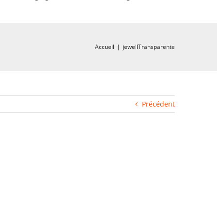
Accueil
|
jewellTransparente
Précédent