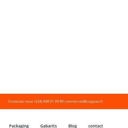
Contactez-nous +(34) 948 01 09 80
commercial@copysan.fr
Packaging
Gabarits
Blog
contact