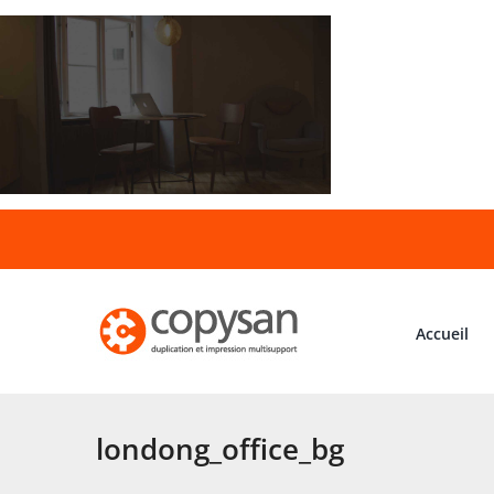
Passer
au
contenu
Accueil
londong_office_bg