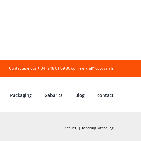
Contactez-nous +(34) 948 01 09 80
commercial@copysan.fr
Packaging
Gabarits
Blog
contact
Accueil
|
londong_office_bg