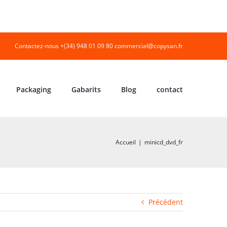
Contactez-nous +(34) 948 01 09 80
commercial@copysan.fr
Packaging
Gabarits
Blog
contact
Accueil
|
minicd_dvd_fr
Précédent