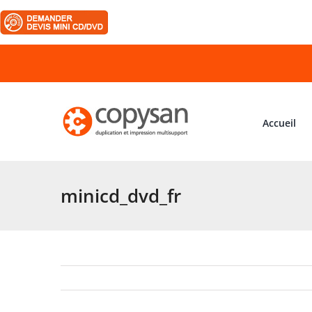
Passer
au
contenu
Accueil
minicd_dvd_fr