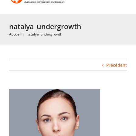
Toggle
Navigation
Accueil
natalya_undergrowth
Accueil
|
natalya_undergrowth
Impression rapide et duplication
Fabrication industrielle
Précédent
Packaging
Gabarits
Blog