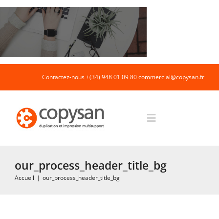
Passer
au
contenu
Contactez-nous +(34) 948 01 09 80
commercial@copysan.fr
Toggle
Navigation
Accueil
our_process_header_title_bg
Accueil
|
our_process_header_title_bg
Impression rapide et duplication