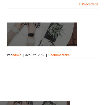
Fabrication industrielle
Précédent
Packaging
Gabarits
Blog
Par
admin
|
avril 9th, 2017
|
0 commentaire
contact