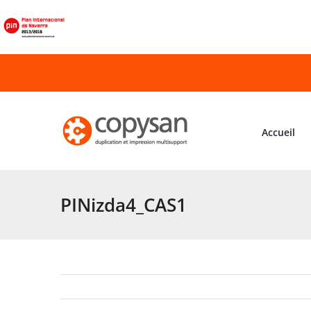
Passer
au
contenu
Accueil
PINizda4_CAS1