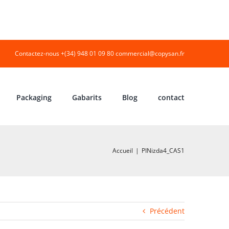
Contactez-nous +(34) 948 01 09 80
commercial@copysan.fr
Packaging
Gabarits
Blog
contact
Accueil
|
PINizda4_CAS1
Précédent