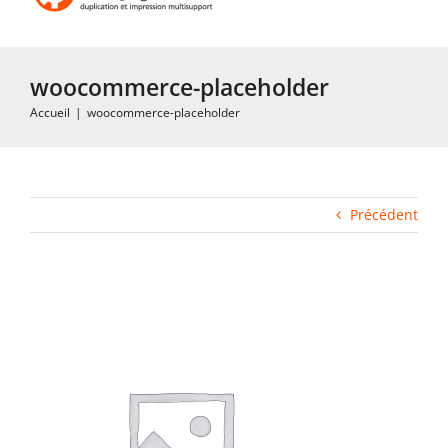
Toggle
Navigation
Accueil
woocommerce-placeholder
Accueil
|
woocommerce-placeholder
Impression rapide et duplication
Fabrication industrielle
Précédent
Packaging
Gabarits
Blog