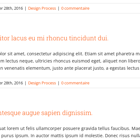
er 28th, 2016
|
Design Process
|
0 commentaire
itor lacus eu mi rhoncu tincidunt dui.
or sit amet, consectetur adipiscing elit. Etiam sit amet pharetr
uam lectus neque, ultricies rhoncus euismod eget, aliquet non liber
in venenatis elementum, justo ante placerat justo, a egestas lectu
er 28th, 2016
|
Design Process
|
0 commentaire
ntesque augue sapien dignissim.
t lorem ut felis ullamcorper posuere gravida tellus faucibus. Maec
t purus ipsum. In auctor mattis ipsum id molestie. Donec risus null