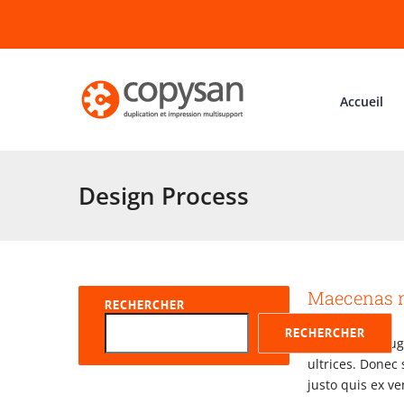
Passer
au
contenu
Accueil
Design Process
Maecenas n
RECHERCHER
RECHERCHER
Fusce porta aug
ultrices. Donec
justo quis ex v