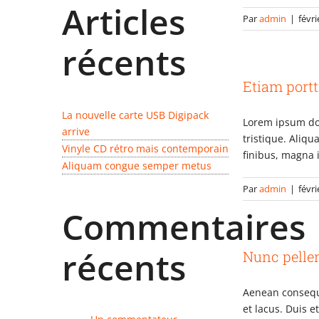
Articles
Par
admin
|
févri
récents
Etiam portt
La nouvelle carte USB Digipack
Lorem ipsum dol
arrive
tristique. Aliq
Vinyle CD rétro mais contemporain
finibus, magna 
Aliquam congue semper metus
Par
admin
|
févri
Commentaires
récents
Nunc pelle
Aenean consequa
et lacus. Duis e