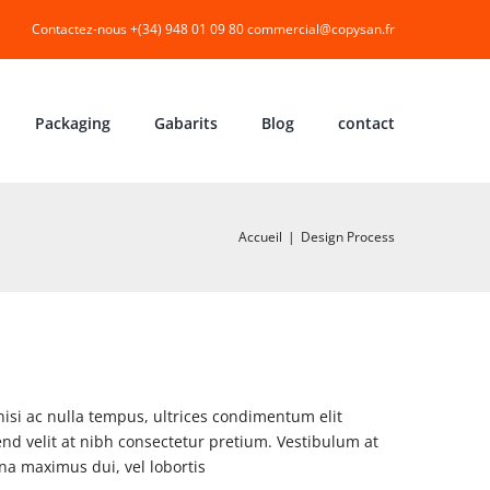
Contactez-nous +(34) 948 01 09 80
commercial@copysan.fr
Packaging
Gabarits
Blog
contact
Accueil
|
Design Process
nisi ac nulla tempus, ultrices condimentum elit
end velit at nibh consectetur pretium. Vestibulum at
na maximus dui, vel lobortis