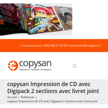
Passer
au
contenu
Contactez-nous +(34) 948 01 09 80
commercial@copysan.fr
Toggle
Navigation
copysan Impression de CD avec
Accueil
Digipack 2 sections avec livret joint
Accueil
|
Biellanuei
|
copysan Impression de CD avec Digipack 2 sections avec livret joint
Impression rapide et duplication