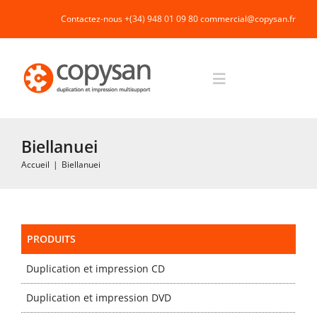
Passer
Contactez-nous +(34) 948 01 09 80
commercial@copysan.fr
au
contenu
Toggle
Navigation
Accueil
Biellanuei
Accueil
|
Biellanuei
Impression rapide et duplication
Fabrication industrielle
PRODUITS
Duplication et impression CD
Packaging
Duplication et impression DVD