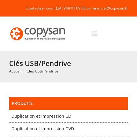
Passer
Contactez-nous +(34) 948 01 09 80
commercial@copysan.fr
au
contenu
Toggle
Navigation
Accueil
Clés USB/Pendrive
Accueil
|
Clés USB/Pendrive
Impression rapide et duplication
Fabrication industrielle
PRODUITS
Duplication et impression CD
Packaging
Duplication et impression DVD