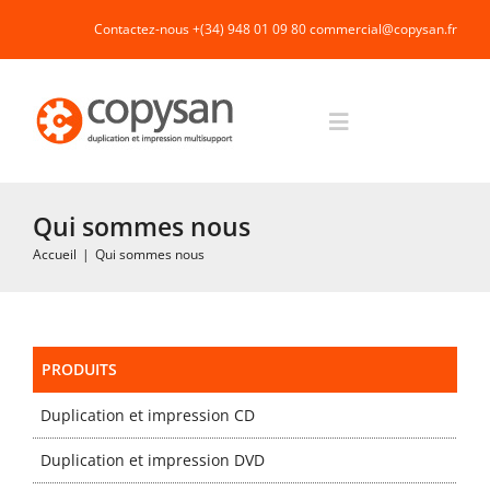
Passer
Contactez-nous +(34) 948 01 09 80
commercial@copysan.fr
au
contenu
Toggle
Navigation
Accueil
Qui sommes nous
Accueil
|
Qui sommes nous
Impression rapide et duplication
Fabrication industrielle
PRODUITS
Duplication et impression CD
Packaging
Duplication et impression DVD