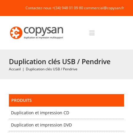
Passer
Contactez-nous +(34) 948 01 09 80
commercial@copysan.fr
au
contenu
Toggle
Navigation
Accueil
Duplication clés USB / Pendrive
Accueil
|
Duplication clés USB / Pendrive
Impression rapide et duplication
Fabrication industrielle
PRODUITS
Duplication et impression CD
Packaging
Duplication et impression DVD