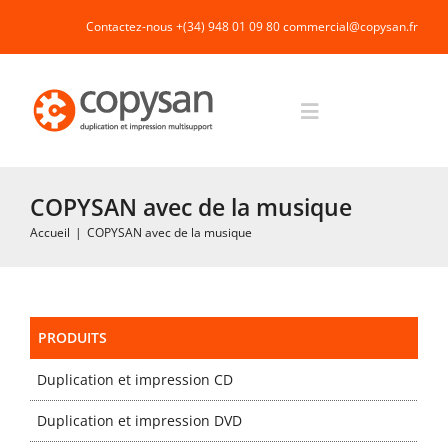
Passer
Contactez-nous +(34) 948 01 09 80
commercial@copysan.fr
au
contenu
Toggle
Navigation
Accueil
COPYSAN avec de la musique
Accueil
|
COPYSAN avec de la musique
Impression rapide et duplication
Fabrication industrielle
PRODUITS
Duplication et impression CD
Packaging
Duplication et impression DVD