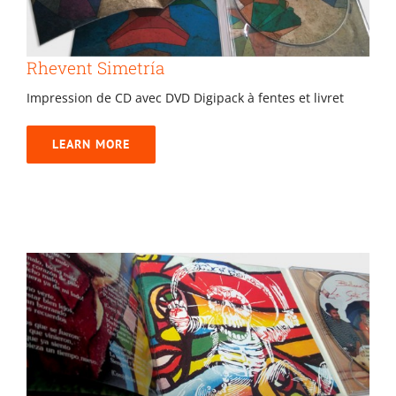
Gabarits
Rhevent Simetría
Blog
Impression de CD avec DVD Digipack à fentes et livret
contact
LEARN MORE
Biellanuei