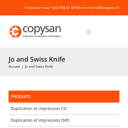
Passer
Contactez-nous +(34) 948 01 09 80
commercial@copysan.fr
au
contenu
Toggle
Navigation
Accueil
Jo and Swiss Knife
Accueil
|
Jo and Swiss Knife
Impression rapide et duplication
Fabrication industrielle
PRODUITS
Duplication et impression CD
Packaging
Duplication et impression DVD