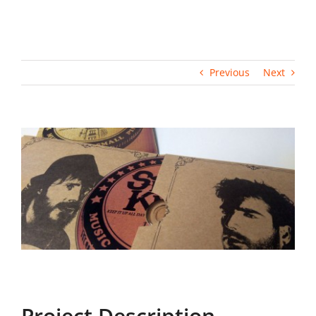
Previous
Next
View
Larger
Image
Project Description