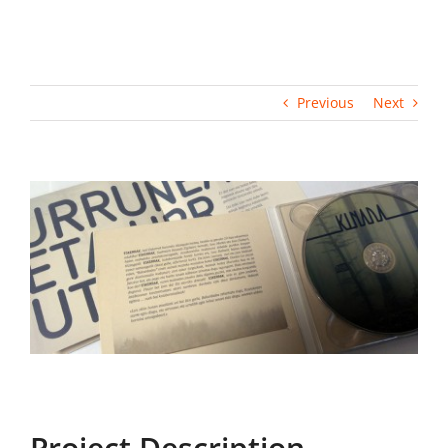
Previous
Next
View
Larger
Image
Project Description