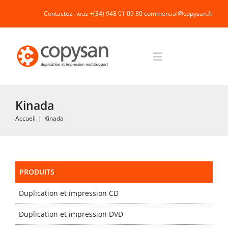
Passer
Contactez-nous +(34) 948 01 09 80
commercial@copysan.fr
au
contenu
Toggle
Navigation
Accueil
Kinada
Accueil
|
Kinada
Impression rapide et duplication
Fabrication industrielle
PRODUITS
Duplication et impression CD
Packaging
Duplication et impression DVD