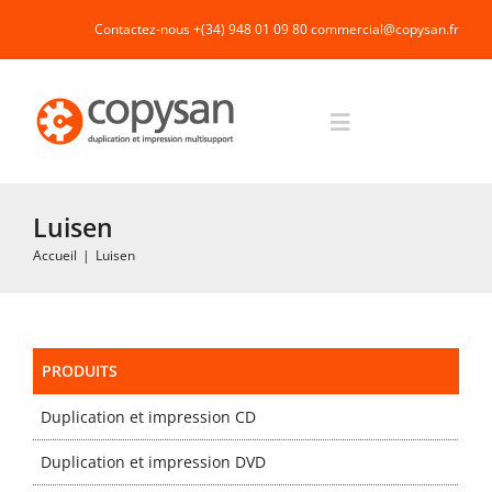
Passer
Contactez-nous +(34) 948 01 09 80
commercial@copysan.fr
au
contenu
Toggle
Navigation
Accueil
Luisen
Accueil
|
Luisen
Impression rapide et duplication
Fabrication industrielle
PRODUITS
Duplication et impression CD
Packaging
Duplication et impression DVD